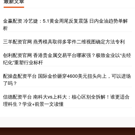
最新文章
金赢配资 冷艺婕：5.1黄金周尾反复震荡 日内金油趋势单解
析
三羊配资官网 燕秀模具取得多零件二维视图确定方法专利
创利配资官网 香港贵金属交易平台哪家强？极致金业以“去经
纪化”重塑行业标杆
配操盘配资平台 国际金价砸穿4600美元扭头向上，可以进场
了吗？
信德配资平台 南科大vs上科大：核心区别全拆解！谁更适合
理科生？学业+前景一文读懂